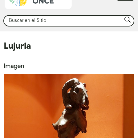
princ
Buscar
Busca
Lujuria
Imagen