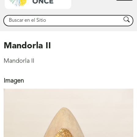
princ
Buscar
Busca
Mandorla II
Mandorla II
Imagen