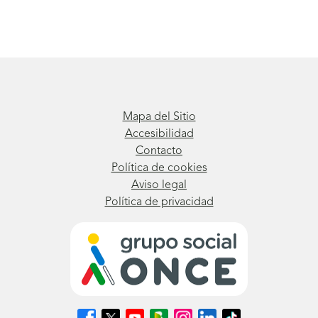
Mapa del Sitio
Accesibilidad
Contacto
Política de cookies
Aviso legal
Política de privacidad
Síguenos
Síguenos
Síguenos
Síguenos
Síguenos
Síguenos
Síguenos