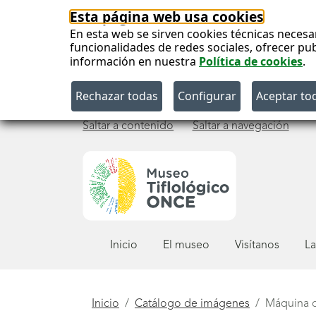
Esta página web usa cookies
En esta web se sirven cookies técnicas necesa
funcionalidades de redes sociales, ofrecer pu
información en nuestra
Política de cookies
.
Saltar a contenido
Saltar a navegación
Menú
Inicio
El museo
Visítanos
La
principal
Está
Inicio
Catálogo de imágenes
Máquina 