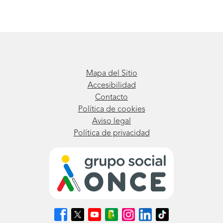
Mapa del Sitio
Accesibilidad
Contacto
Política de cookies
Aviso legal
Política de privacidad
Síguenos
Síguenos
Síguenos
Síguenos
Síguenos
Síguenos
Síguenos
en
en
en
en
en
en
en