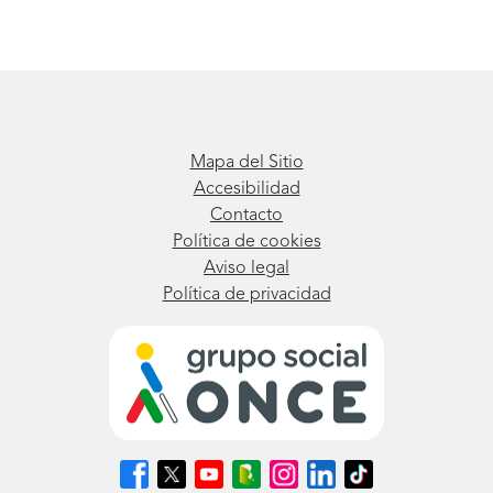
Mapa del Sitio
Accesibilidad
Contacto
Política de cookies
Aviso legal
Política de privacidad
Síguenos
Síguenos
Síguenos
Síguenos
Síguenos
Síguenos
Síguenos
en
en
en
en
en
en
en