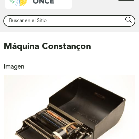
princ
Buscar
Busca
Máquina Constançon
Imagen