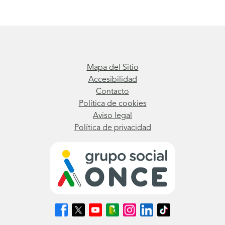
Mapa del Sitio
Accesibilidad
Contacto
Política de cookies
Aviso legal
Política de privacidad
Síguenos
Síguenos
Síguenos
Síguenos
Síguenos
Síguenos
Síguenos
en
en
en
en
en
en
en