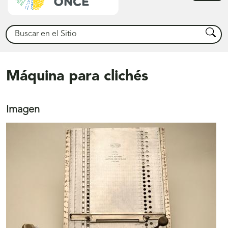
princ
Buscar
Busca
Máquina para clichés
Imagen