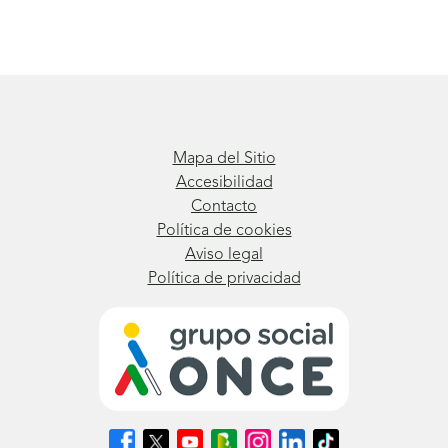
Mapa del Sitio
Accesibilidad
Contacto
Política de cookies
Aviso legal
Política de privacidad
Síguenos
Síguenos
Síguenos
Síguenos
Síguenos
Síguenos
Síguenos