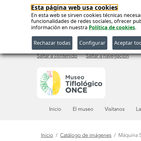
Esta página web usa cookies
En esta web se sirven cookies técnicas necesa
funcionalidades de redes sociales, ofrecer pu
información en nuestra
Política de cookies
.
Saltar a contenido
Saltar a navegación
Menú
Inicio
El museo
Visítanos
La
principal
Está
Inicio
Catálogo de imágenes
Máquina S