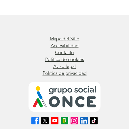
Mapa del Sitio
Accesibilidad
Contacto
Política de cookies
Aviso legal
Política de privacidad
Síguenos
Síguenos
Síguenos
Síguenos
Síguenos
Síguenos
Síguenos
en
en
en
en
en
en
en