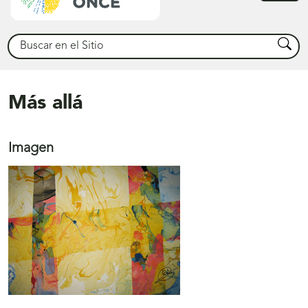
princ
Buscar
Busca
Más allá
Imagen