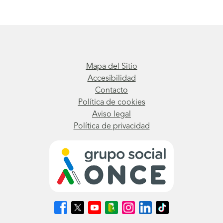
Mapa del Sitio
Accesibilidad
Contacto
Política de cookies
Aviso legal
Política de privacidad
Síguenos
Síguenos
Síguenos
Síguenos
Síguenos
Síguenos
Síguenos
en
en
en
en
en
en
en