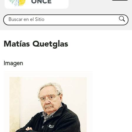
princ
Buscar
Busca
Matías Quetglas
Imagen