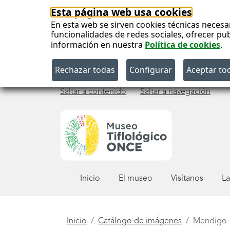
Esta página web usa cookies
En esta web se sirven cookies técnicas necesa
funcionalidades de redes sociales, ofrecer pu
información en nuestra
Política de cookies
.
Saltar a contenido
Saltar a navegación
Menú
Inicio
El museo
Visítanos
La
principal
Está
Inicio
Catálogo de imágenes
Mendigo