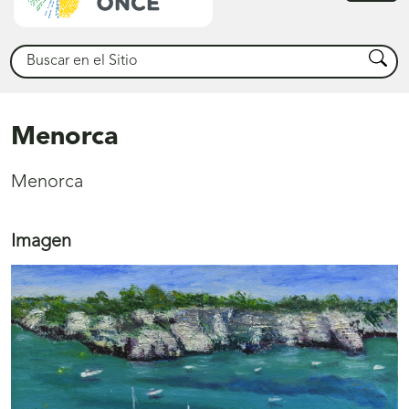
princ
Buscar
Busca
Menorca
Menorca
Imagen