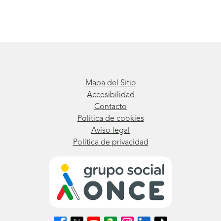
Mapa del Sitio
Accesibilidad
Contacto
Política de cookies
Aviso legal
Política de privacidad
Síguenos
Síguenos
Síguenos
Síguenos
Síguenos
Síguenos
Síguenos