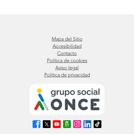
Mapa del Sitio
Accesibilidad
Contacto
Política de cookies
Aviso legal
Política de privacidad
Síguenos
Síguenos
Síguenos
Síguenos
Síguenos
Síguenos
Síguenos
en
en
en
en
en
en
en