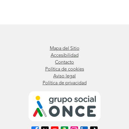
Mapa del Sitio
Accesibilidad
Contacto
Política de cookies
Aviso legal
Política de privacidad
Síguenos
Síguenos
Síguenos
Síguenos
Síguenos
Síguenos
Síguenos