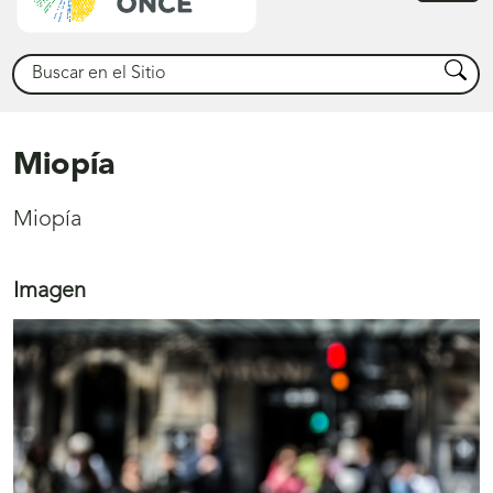
princ
Buscar
Busca
Miopía
Miopía
Imagen