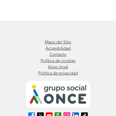
Mapa del Sitio
Accesibilidad
Contacto
Política de cookies
Aviso legal
Política de privacidad
Síguenos
Síguenos
Síguenos
Síguenos
Síguenos
Síguenos
Síguenos