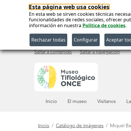
Esta página web usa cookies
En esta web se sirven cookies técnicas necesa
funcionalidades de redes sociales, ofrecer pu
información en nuestra
Política de cookies
.
Saltar a contenido
Saltar a navegación
Menú
Inicio
El museo
Visítanos
La
principal
Está
Inicio
Catálogo de imágenes
Miquel Ba