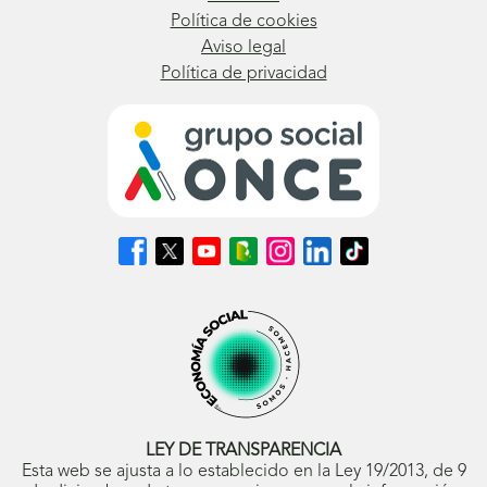
Política de cookies
Aviso legal
Política de privacidad
Síguenos
Síguenos
Síguenos
Síguenos
Síguenos
Síguenos
Síguenos
en
en
en
en
en
en
en
Facebook
X
Youtube
nuestro
Instagram
LinkedIn
TikTok
(se
(se
(se
Blog
(se
(se
(se
abrirá
abrirá
abrirá
ONCE
abrirá
abrirá
abrirá
en
en
en
(se
en
en
en
ventana
ventana
ventana
abrirá
ventana
ventana
ventana
nueva)
nueva)
nueva)
en
nueva)
nueva)
nueva)
ventana
nueva)
LEY DE TRANSPARENCIA
Esta web se ajusta a lo establecido en la Ley 19/2013, de 9