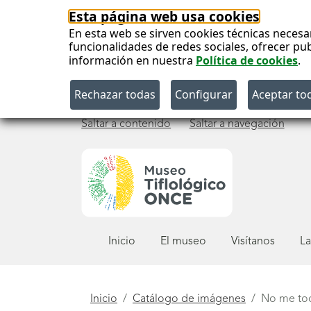
Esta página web usa cookies
En esta web se sirven cookies técnicas necesa
funcionalidades de redes sociales, ofrecer pu
información en nuestra
Política de cookies
.
Saltar a contenido
Saltar a navegación
Menú
Inicio
El museo
Visítanos
La
principal
Está
Inicio
Catálogo de imágenes
No me to