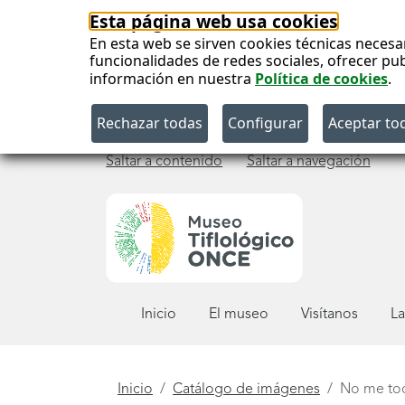
Esta página web usa cookies
En esta web se sirven cookies técnicas necesa
funcionalidades de redes sociales, ofrecer pu
información en nuestra
Política de cookies
.
Saltar a contenido
Saltar a navegación
Menú
Inicio
El museo
Visítanos
La
principal
Está
Inicio
Catálogo de imágenes
No me to