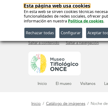
Esta página web usa cookies
En esta web se sirven cookies técnicas necesa
funcionalidades de redes sociales, ofrecer pu
información en nuestra
Política de cookies
.
Saltar a contenido
Saltar a navegación
Menú
Inicio
El museo
Visítanos
La
principal
Está
Inicio
Catálogo de imágenes
Noche de