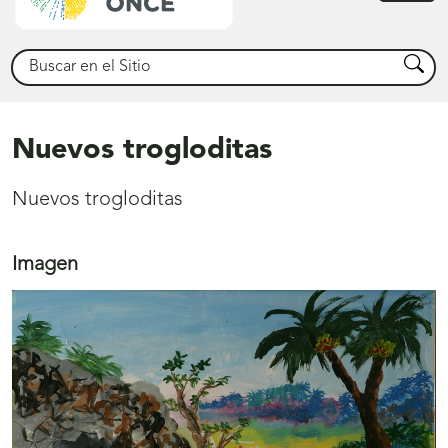
princ
Buscar
Busca
Nuevos trogloditas
Nuevos trogloditas
Imagen