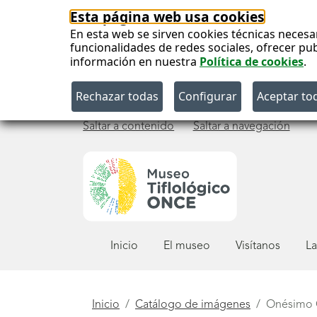
Esta página web usa cookies
En esta web se sirven cookies técnicas necesa
funcionalidades de redes sociales, ofrecer pu
información en nuestra
Política de cookies
.
Saltar a contenido
Saltar a navegación
Menú
Inicio
El museo
Visítanos
La
principal
Está
Inicio
Catálogo de imágenes
Onésimo 