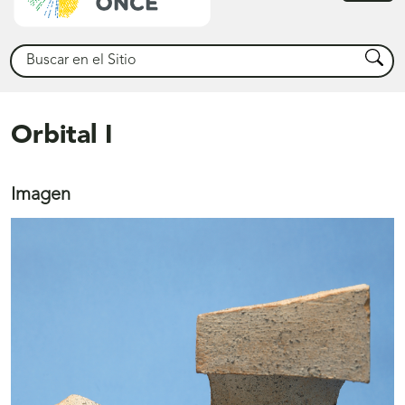
princ
Buscar
Busca
Orbital I
Imagen