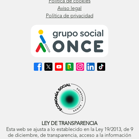
Política de cookies
Aviso legal
Política de privacidad
Síguenos
Síguenos
Síguenos
Síguenos
Síguenos
Síguenos
Síguenos
en
en
en
en
en
en
en
Facebook
X
Youtube
nuestro
Instagram
LinkedIn
TikTok
(se
(se
(se
Blog
(se
(se
(se
abrirá
abrirá
abrirá
ONCE
abrirá
abrirá
abrirá
en
en
en
(se
en
en
en
ventana
ventana
ventana
abrirá
ventana
ventana
ventana
nueva)
nueva)
nueva)
en
nueva)
nueva)
nueva)
ventana
nueva)
LEY DE TRANSPARENCIA
Esta web se ajusta a lo establecido en la Ley 19/2013, de 9
de diciembre, de transparencia, acceso a la información