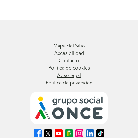
Mapa del Sitio
Accesibilidad
Contacto
Política de cookies
Aviso legal
Política de privacidad
Síguenos
Síguenos
Síguenos
Síguenos
Síguenos
Síguenos
Síguenos
en
en
en
en
en
en
en