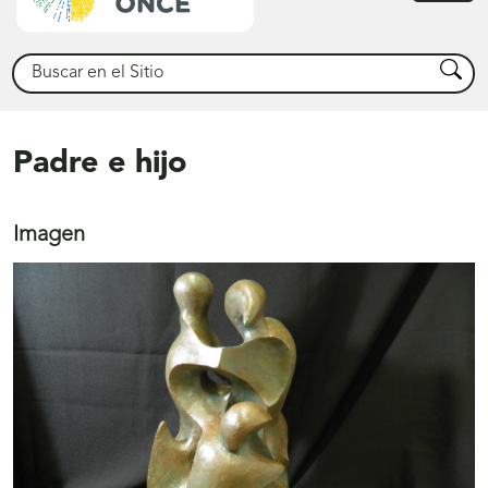
princ
Buscar
Busca
Padre e hijo
Imagen