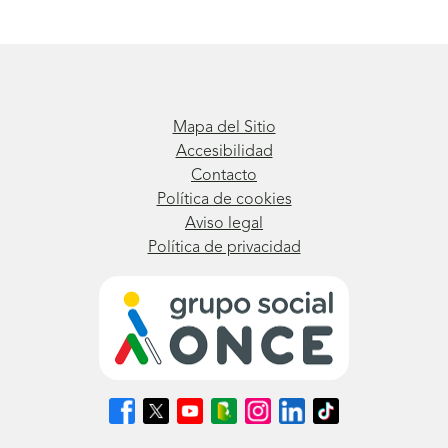
Mapa del Sitio
Accesibilidad
Contacto
Política de cookies
Aviso legal
Política de privacidad
Síguenos
Síguenos
Síguenos
Síguenos
Síguenos
Síguenos
Síguenos
en
en
en
en
en
en
en
Facebook
X
Youtube
nuestro
Instagram
LinkedIn
TikTok