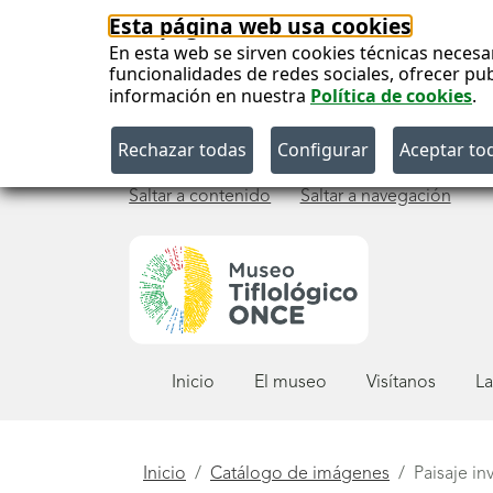
Esta página web usa cookies
En esta web se sirven cookies técnicas necesa
funcionalidades de redes sociales, ofrecer pu
información en nuestra
Política de cookies
.
Saltar a contenido
Saltar a navegación
Menú
Inicio
El museo
Visítanos
La
principal
Está
Inicio
Catálogo de imágenes
Paisaje in