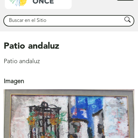
princ
Buscar
Busca
Patio andaluz
Patio andaluz
Imagen