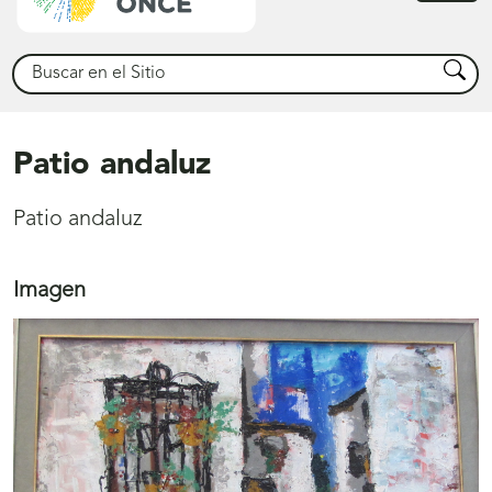
princ
Buscar
Busca
Patio andaluz
Patio andaluz
Imagen