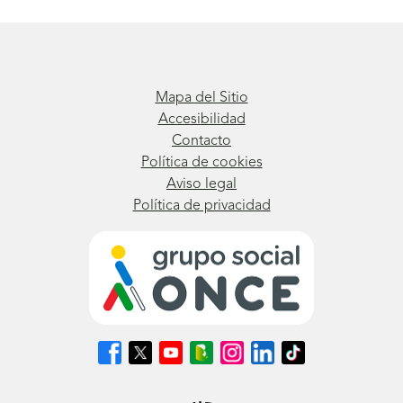
Mapa del Sitio
Accesibilidad
Contacto
Política de cookies
Aviso legal
Política de privacidad
Síguenos
Síguenos
Síguenos
Síguenos
Síguenos
Síguenos
Síguenos
en
en
en
en
en
en
en
Facebook
X
Youtube
nuestro
Instagram
LinkedIn
TikTok
(se
(se
(se
Blog
(se
(se
(se