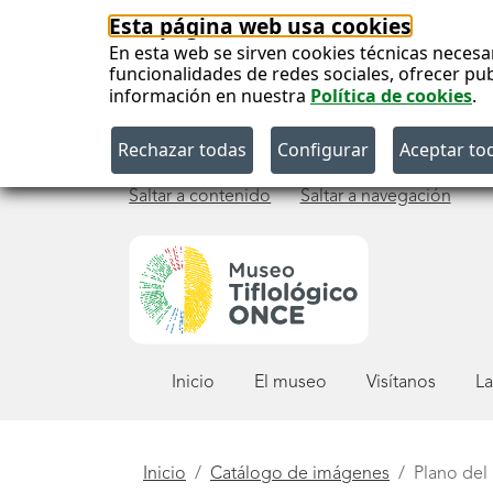
Esta página web usa cookies
En esta web se sirven cookies técnicas necesa
funcionalidades de redes sociales, ofrecer pu
información en nuestra
Política de cookies
.
Saltar a contenido
Saltar a navegación
Menú
Inicio
El museo
Visítanos
La
principal
Está
Inicio
Catálogo de imágenes
Plano del