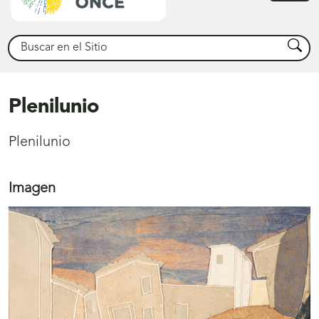
princ
Buscar
Busca
Plenilunio
Plenilunio
Imagen