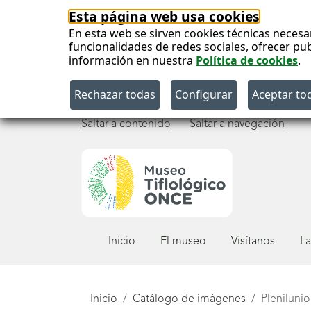
Esta página web usa cookies
En esta web se sirven cookies técnicas necesa
funcionalidades de redes sociales, ofrecer pu
información en nuestra
Política de cookies
.
Saltar a contenido
Saltar a navegación
Menú
Inicio
El museo
Visítanos
La
principal
Está
Inicio
Catálogo de imágenes
Plenilunio