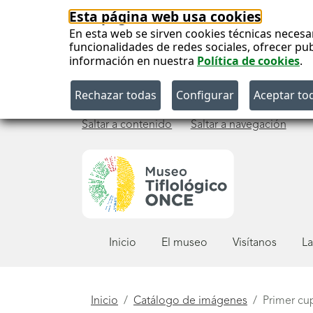
Esta página web usa cookies
En esta web se sirven cookies técnicas necesa
funcionalidades de redes sociales, ofrecer pu
información en nuestra
Política de cookies
.
Saltar a contenido
Saltar a navegación
Menú
Inicio
El museo
Visítanos
La
principal
Está
Inicio
Catálogo de imágenes
Primer cup