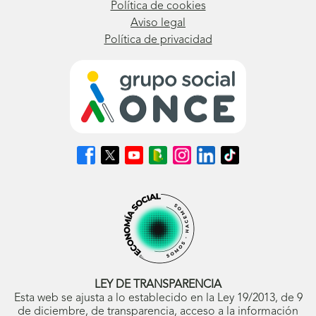
Política de cookies
Aviso legal
Política de privacidad
Síguenos
Síguenos
Síguenos
Síguenos
Síguenos
Síguenos
Síguenos
en
en
en
en
en
en
en
Facebook
X
Youtube
nuestro
Instagram
LinkedIn
TikTok
(se
(se
(se
Blog
(se
(se
(se
abrirá
abrirá
abrirá
ONCE
abrirá
abrirá
abrirá
en
en
en
(se
en
en
en
ventana
ventana
ventana
abrirá
ventana
ventana
ventana
nueva)
nueva)
nueva)
en
nueva)
nueva)
nueva)
ventana
nueva)
LEY DE TRANSPARENCIA
Esta web se ajusta a lo establecido en la Ley 19/2013, de 9
de diciembre, de transparencia, acceso a la información