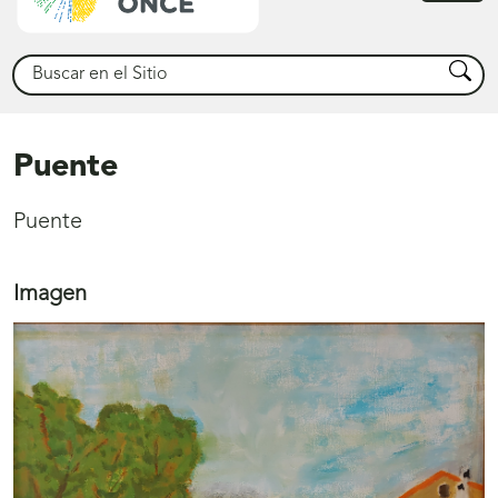
princ
Buscar
Busca
Puente
Puente
Imagen