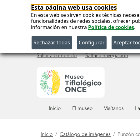
Esta página web usa cookies
En esta web se sirven cookies técnicas necesa
funcionalidades de redes sociales, ofrecer pu
información en nuestra
Política de cookies
.
Saltar a contenido
Saltar a navegación
Menú
Inicio
El museo
Visítanos
La
principal
Está
Inicio
Catálogo de imágenes
Punzón cor