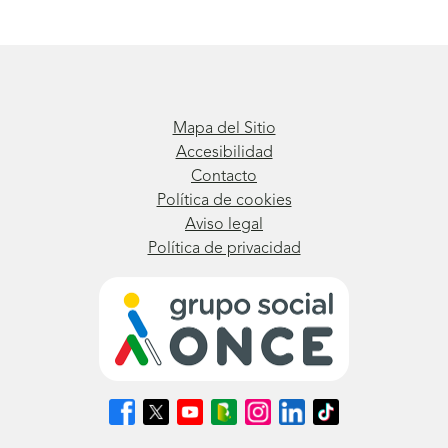
Mapa del Sitio
Accesibilidad
Contacto
Política de cookies
Aviso legal
Política de privacidad
Síguenos
Síguenos
Síguenos
Síguenos
Síguenos
Síguenos
Síguenos
en
en
en
en
en
en
en
Facebook
X
Youtube
nuestro
Instagram
LinkedIn
TikTok