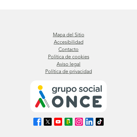
Mapa del Sitio
Accesibilidad
Contacto
Política de cookies
Aviso legal
Política de privacidad
Síguenos
Síguenos
Síguenos
Síguenos
Síguenos
Síguenos
Síguenos
en
en
en
en
en
en
en
Facebook
X
Youtube
nuestro
Instagram
LinkedIn
TikTok