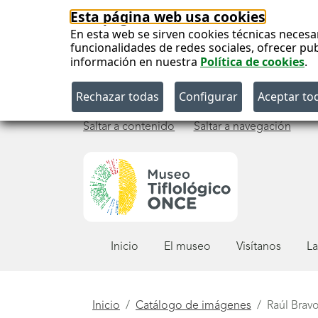
Esta página web usa cookies
En esta web se sirven cookies técnicas necesa
funcionalidades de redes sociales, ofrecer pu
información en nuestra
Política de cookies
.
Saltar a contenido
Saltar a navegación
Menú
Inicio
El museo
Visítanos
La
principal
Está
Inicio
Catálogo de imágenes
Raúl Brav