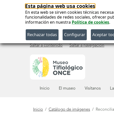
Esta página web usa cookies
En esta web se sirven cookies técnicas necesa
funcionalidades de redes sociales, ofrecer pu
información en nuestra
Política de cookies
.
Saltar a contenido
Saltar a navegación
Menú
Inicio
El museo
Visítanos
La
principal
Está
Inicio
Catálogo de imágenes
Reconcilia