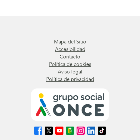
Mapa del Sitio
Accesibilidad
Contacto
Política de cookies
Aviso legal
Política de privacidad
Síguenos
Síguenos
Síguenos
Síguenos
Síguenos
Síguenos
Síguenos
en
en
en
en
en
en
en