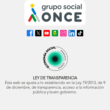
Síguenos
Síguenos
Síguenos
Síguenos
Síguenos
Síguenos
Síguenos
en
en
en
en
en
en
en
Facebook
X
Youtube
nuestro
Instagram
LinkedIn
TikTok
(se
(se
(se
Blog
(se
(se
(se
abrirá
abrirá
abrirá
ONCE
abrirá
abrirá
abrirá
en
en
en
(se
en
en
en
ventana
ventana
ventana
abrirá
ventana
ventana
ventana
nueva)
nueva)
nueva)
en
nueva)
nueva)
nueva)
ventana
nueva)
LEY DE TRANSPARENCIA
Esta web se ajusta a lo establecido en la Ley 19/2013, de 9
de diciembre, de transparencia, acceso a la información
pública y buen gobierno.