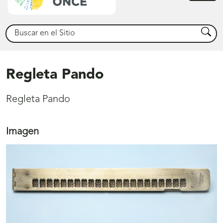
princ
Buscar
Busca
Regleta Pando
Regleta Pando
Imagen