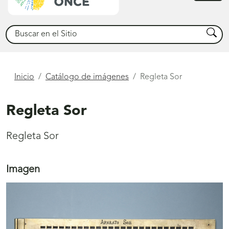
princ
Buscar
Busca
Está
Inicio
Catálogo de imágenes
Regleta Sor
aquí
Regleta Sor
Regleta Sor
Imagen