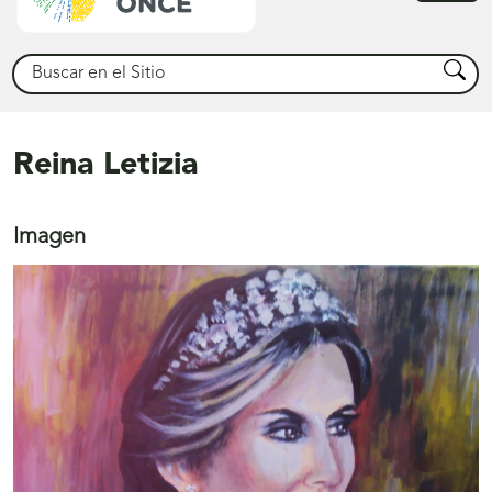
princ
Buscar
Busca
Reina Letizia
Imagen