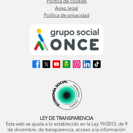
Política de cookies
Aviso legal
Política de privacidad
Síguenos
Síguenos
Síguenos
Síguenos
Síguenos
Síguenos
Síguenos
en
en
en
en
en
en
en
Facebook
X
Youtube
nuestro
Instagram
LinkedIn
TikTok
(se
(se
(se
Blog
(se
(se
(se
abrirá
abrirá
abrirá
ONCE
abrirá
abrirá
abrirá
en
en
en
(se
en
en
en
ventana
ventana
ventana
abrirá
ventana
ventana
ventana
nueva)
nueva)
nueva)
en
nueva)
nueva)
nueva)
ventana
nueva)
LEY DE TRANSPARENCIA
Esta web se ajusta a lo establecido en la Ley 19/2013, de 9
de diciembre, de transparencia, acceso a la información