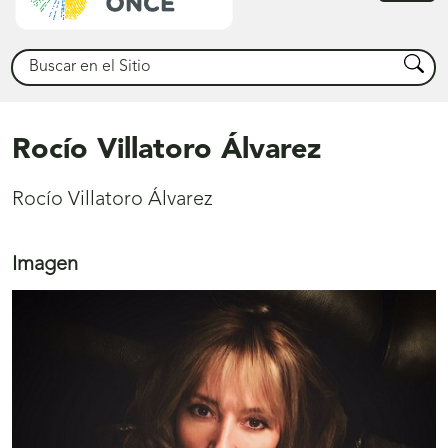
princ
Buscar
Busca
Rocío Villatoro Álvarez
Rocío Villatoro Álvarez
Imagen