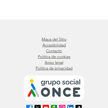
Mapa del Sitio
Accesibilidad
Contacto
Política de cookies
Aviso legal
Política de privacidad
Síguenos
Síguenos
Síguenos
Síguenos
Síguenos
Síguenos
Síguenos