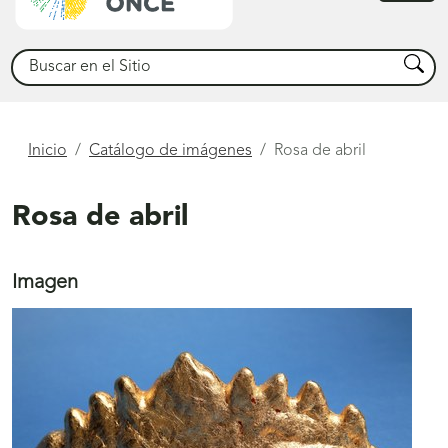
princ
Buscar
Busca
Está
Inicio
Catálogo de imágenes
Rosa de abril
aquí
Rosa de abril
Imagen